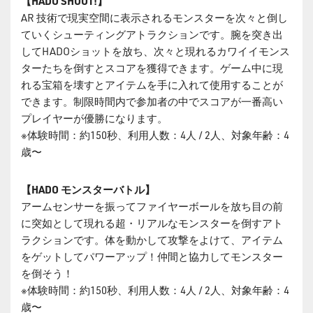
【HADO SHOOT!】
AR 技術で現実空間に表⽰されるモンスターを次々と倒し
ていくシューティングアトラクションです。腕を突き出
してHADOショットを放ち、次々と現れるカワイイモンス
ターたちを倒すとスコアを獲得できます。ゲーム中に現
れる宝箱を壊すとアイテムを⼿に⼊れて使⽤することが
できます。制限時間内で参加者の中でスコアが⼀番⾼い
プレイヤーが優勝になります。
※体験時間：約150秒、利用人数：4人 / 2人、対象年齢：4
歳〜
【HADO モンスターバトル】
アームセンサーを振ってファイヤーボールを放ち目の前
に突如として現れる超・リアルなモンスターを倒すアト
ラクションです。体を動かして攻撃をよけて、アイテム
をゲットしてパワーアップ！仲間と協力してモンスター
を倒そう！
※体験時間：約150秒、利用人数：4人 / 2人、対象年齢：4
歳〜