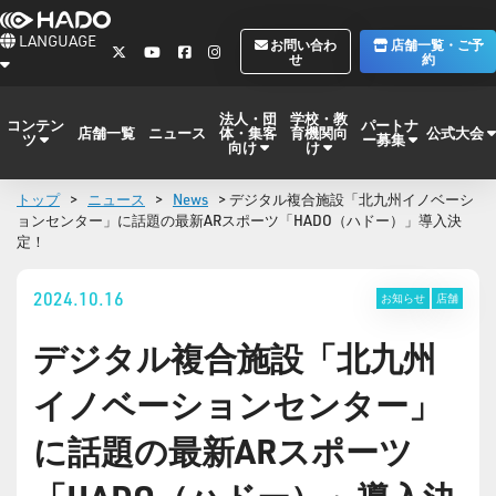
LANGUAGE
お問い合わ
店舗一覧・ご予
せ
約
法人・団
学校・教
コンテン
パートナ
体・集客
育機関向
公式大会
店舗一覧
ニュース
ツ
ー募集
向け
け
トップ
>
ニュース
>
News
> デジタル複合施設「北九州イノベーシ
ョンセンター」に話題の最新ARスポーツ「HADO（ハドー）」導入決
定！
2024.10.16
お知らせ
店舗
デジタル複合施設「北九州
イノベーションセンター」
に話題の最新ARスポーツ