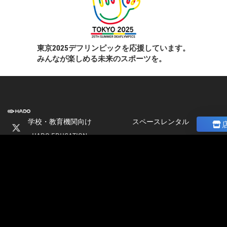
東京2025デフリンピックを応援しています。
みんなが楽しめる未来のスポーツを。
学校・教育機関向け
スペースレンタル
HADO EDUCATION
ニュース
修学旅行
コラム
ト
校外学習
ストア
会
パートナー募集
社
加盟店オーナー募集
情
店舗物件募集
報