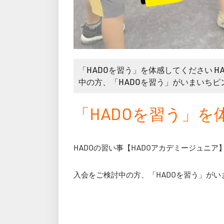
「HADOを習う」を体感してください 
中の方、「HADOを習う」がいまいちピン
「HADOを習う」
HADOの習い事【HADOアカデミージュニ
入会をご検討中の方、「HADOを習う」が