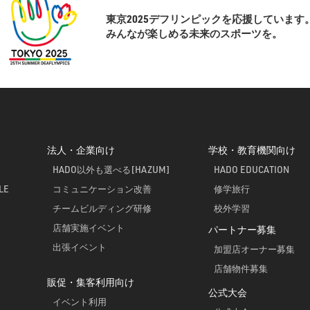
東京2025デフリンピックを応援しています
みんなが楽しめる未来のスポーツを。
法人・企業向け
学校・教育機関向け
HADO以外も選べる[HAZUM]
HADO EDUCATION
LE
コミュニケーション改善
修学旅行
チームビルディング研修
校外学習
店舗実施イベント
パートナー募集
出張イベント
加盟店オーナー募集
店舗物件募集
販促・集客利用向け
公式大会
イベント利用