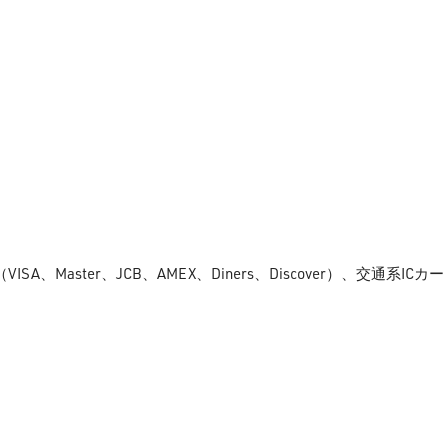
aster、JCB、AMEX、Diners、Discover）、交通系ICカード、