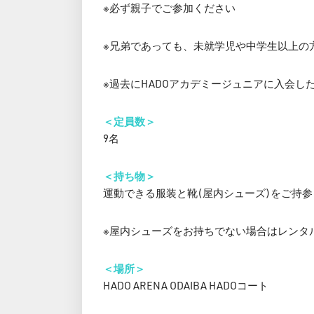
※必ず親子でご参加ください
※兄弟であっても、未就学児や中学生以上の
※過去にHADOアカデミージュニアに入会し
＜定員数＞
9名
＜持ち物＞
運動できる服装と靴(屋内シューズ)をご持
※屋内シューズをお持ちでない場合はレンタル
＜場所＞
HADO ARENA ODAIBA HADOコート