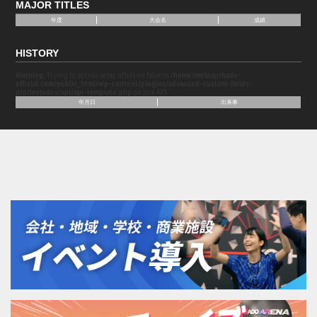
MAJOR TITLES
年度
大会名
成績
HISTORY
Warning
: Trying to access array offset on false in
/home/meleap/hado-
official.com/public_html/wp-content/plugins/advanced-custom-fields-
pro/includes/api/api-template.php
on line
471
年月日
出来事