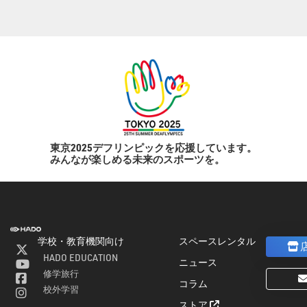
東京2025デフリンピックを応援しています。
みんなが楽しめる未来のスポーツを。
学校・教育機関向け
スペースレンタル
HADO EDUCATION
ニュース
修学旅行
コラム
ト
校外学習
ストア