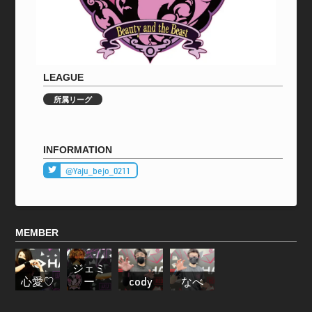
LEAGUE
所属リーグ
INFORMATION
@Yaju_bejo_0211
MEMBER
ジェミ
心愛♡
ー
cody
なべ