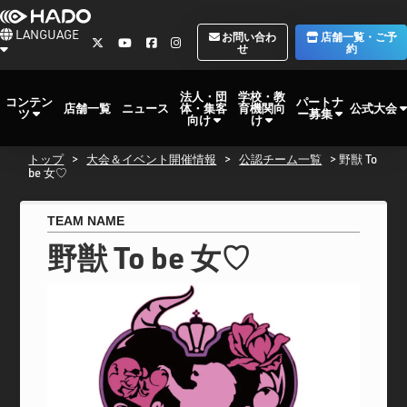
LANGUAGE
お問い合わ
店舗一覧・ご予
せ
約
法人・団
学校・教
コンテン
パートナ
体・集客
育機関向
公式大会
店舗一覧
ニュース
ツ
ー募集
向け
け
トップ
>
大会＆イベント開催情報
>
公認チーム一覧
> 野獣 To
be 女♡
TEAM NAME
野獣 To be 女♡