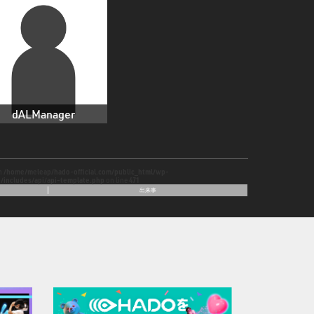
dALManager
in
/home/meleap/hado-official.com/public_html/wp-
/includes/api/api-template.php
on line
471
出来事