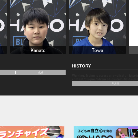
Kanato
Towa
HISTORY
成績
Warning
: Trying to access array offset on false 
content/plugins/advanced-custom-fields-pro
年月日