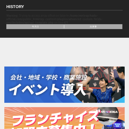
HISTORY
Warning
: Trying to access array offset on false in
/home/meleap/hado-
official.com/public_html/wp-content/plugins/advanced-custom-fields-
pro/includes/api/api-template.php
on line
471
年月日
出来事