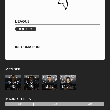
LEAGUE
所属リーグ
INFORMATION
MEMBER
やっは
しろく
る
ろ
よね
にょか
MAJOR TITLES
年度
大会名
成績