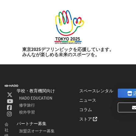
東京2025デフリンピックを応援しています。
みんなが楽しめる未来のスポーツを。
学校・教育機関向け
スペースレンタル
HADO EDUCATION
ニュース
修学旅行
コラム
ト
校外学習
ストア
パートナー募集
会
社
加盟店オーナー募集
情