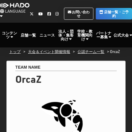
LANGUAGE
お問い合わ
店舗一覧・ご予
せ
約
法人・団
学校・教
コンテン
パートナ
体・集客
育機関向
公式大会
店舗一覧
ニュース
ツ
ー募集
向け
け
トップ
>
大会＆イベント開催情報
>
公認チーム一覧
> OrcaZ
TEAM NAME
OrcaZ