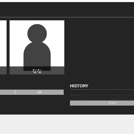
なな
HISTORY
成績
Warning
: Trying to access array offset on false 
content/plugins/advanced-custom-fields-pro
年月日