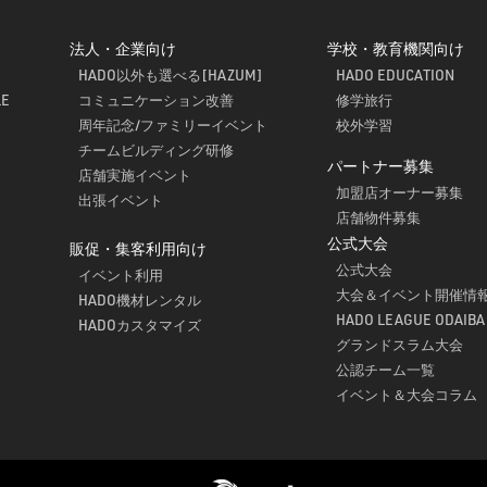
法人・企業向け
学校・教育機関向け
HADO以外も選べる[HAZUM]
HADO EDUCATION
LE
コミュニケーション改善
修学旅行
周年記念/ファミリーイベント
校外学習
チームビルディング研修
パートナー募集
店舗実施イベント
加盟店オーナー募集
出張イベント
店舗物件募集
公式大会
販促・集客利用向け
公式大会
イベント利用
大会＆イベント開催情
HADO機材レンタル
HADO LEAGUE ODAIBA
HADOカスタマイズ
グランドスラム大会
公認チーム一覧
イベント＆大会コラム