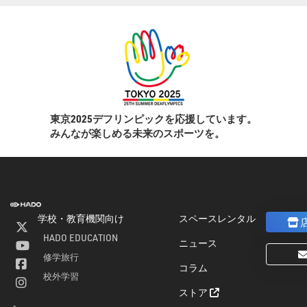
東京2025デフリンピックを応援しています。
みんなが楽しめる未来のスポーツを。
学校・教育機関向け
スペースレンタル
HADO EDUCATION
ニュース
修学旅行
コラム
ト
校外学習
ストア