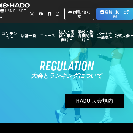
LANGUAGE
お問い合わ
店舗一覧・ご予
せ
約
法人・団
学校・教
コンテン
パートナ
体・集客
育機関向
公式大会
店舗一覧
ニュース
ツ
ー募集
向け
け
REGULATION
大会とランキングについて
HADO 大会規約