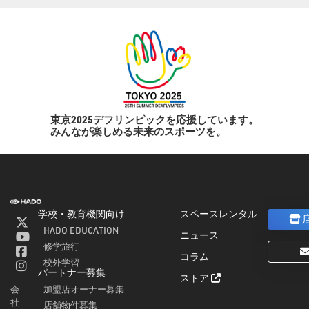
東京2025デフリンピックを応援しています。
みんなが楽しめる未来のスポーツを。
学校・教育機関向け
スペースレンタル
]
HADO EDUCATION
ニュース
修学旅行
コラム
校外学習
パートナー募集
ストア
加盟店オーナー募集
会
社
店舗物件募集