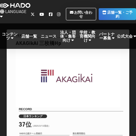
LANGUAGE
お問い合わ
店舗一覧・ご予
せ
約
法人・団
学校・教
コンテン
パートナ
体・集客
育機関向
公式大会
店舗一覧
ニュース
TEAM NAME
ツ
ー募集
向け
け
AKAGikAi 三枚橋Hp
RECORD
日本ランキング
37位
（2025/2/12現在）
HADO公認チーム登録日
過去最高順位