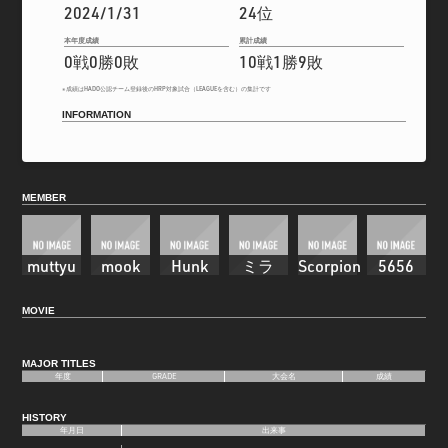
2024/1/31
24位
本年度成績
累計成績
0戦0勝0敗
10戦1勝9敗
※成績はHADO公認チーム登録後のHRP対象試合（LEAGUEを含む）の集計です
INFORMATION
MEMBER
muttyu
mook
Hunk
ミラ
Scorpion
5656
MOVIE
MAJOR TITLES
年度
GRADE
大会名
成績
HISTORY
年月日
出来事