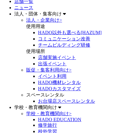
店舗一覧
ニュース
法人・団体・集客向け
法人・企業向け
>
使用用途
HADO以外も選べる[HAZUM]
コミュニケーション改善
チームビルディング研修
使用場所
店舗実施イベント
出張イベント
販促・集客利用向け
>
イベント利用
HADO機材レンタル
HADOカスタマイズ
スペースレンタル
お台場店スペースレンタル
学校・教育機関向け
学校・教育機関向け
>
HADO EDUCATION
修学旅行
校外学習