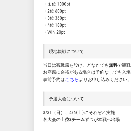
・１位 1000pt
・2位 600pt
・3位 360pt
・4位 180pt
・WIN 20pt
現地観戦について
当日は観戦席を設け、どなたでも
無料
で観戦
お座席に余裕がある場合は予約なしでも入場
こちら
事前予約は
よりお申し込みください
予選大会について
3/31（日）、4/6(土)にそれぞれ実施
各大会の
上位3チーム
ずつが本戦へ出場