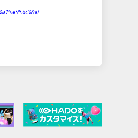
a4%a7%e4%bc%9a/