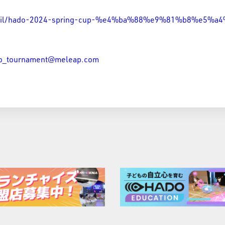
ntdetail/hado-2024-spring-cup-%e4%ba%88%e9%81%b8%e5%
o_tournament@meleap.com