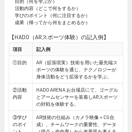
目的（何を学ぶか）
活動内容（どこで何をするか）
学びのポイント（何に注目するか）
成果（帰ってから何をまとめるか）
【HADO（ARスポーツ体験）の記入例】
項目
記入例
①目的
AR（拡張現実）技術を用いた最先端ス
ポーツの体験を通じ、テクノロジーが
身体活動をどう拡張するかを学ぶ。
②活動
HADO ARENA お台場店にて、ゴーグル
内容
とアームセンサーを装着しARスポーツ
の対戦を体験する。
③学び
AR技術の仕組み（カメラ映像＋CG合
のポイ
成）、チームワークの重要性、データ
ント
（得点・命中率）から改善策を考える