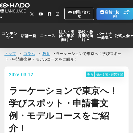
LANGUAGE
お問い合わ
店舗一覧・ご予
せ
約
法人・団
学校・教
コンテン
パートナ
体・集客
育機関向
公式大会
店舗一覧
ニュース
ツ
ー募集
向け
け
トップ
>
コラム
>
教育
> ラーケーションで東京へ！学びスポッ
ト・申請書文例・モデルコースをご紹介！
2026.03.12
教育
校外学習・探究学習
ラーケーションで東京へ！
学びスポット・申請書文
例・モデルコースをご紹
介！