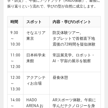
学・防災）、午後にアウトプット（HADO体験）、最後に
振り返りという流れで、学びの型が自然に成立します。
時間
スポット
内容・学びのポイント
9:30
そなエリア
防災体験ツアー。
～
東京
タブレットで首都直下地
10:30
震後の72時間を疑似体験
11:00
日本科学未
常設展見学。ロボット・
～
来館
AI・宇宙の展示を観察
12:30
12:30
アクアシテ
昼食休憩
～
ィお台場
13:30
14:00
HADO
ARスポーツ体験。午前に
～
ARENA お
学んだテクノロジーを身