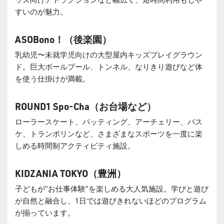
すいのが魅力。
ASOBono
！（後楽園）
乳幼児〜未就学児向けの大型屋内キッズプレイグラウン
ド。巨大ボールプール、トンネル、なりきり遊びなど体
を使う仕掛けが満載。
ROUND1 Spo-Cha
（お台場など）
ローラースケート、バッティング、アーチェリー、バス
ケ、トランポリンなど、さまざまなスポーツを一度に楽
しめる時間制アクティビティ施設。
KIDZANIA TOKYO
（豊洲）
子どもが“お仕事体験”を楽しめる大人気施設。学びと遊び
が自然と融合し、1日では遊びきれないほどのプログラム
が揃っています。