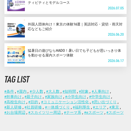
ティビティとモデルコース
2026.07.05
外国人団体向け！東京の体験16選｜英語対応・貸切・雨天対
応などもご紹介
2026.06.20
猛暑日の遊びならHADO！暑い日でも子どもが思いっきり体
を動かせる屋内スポーツ体験
2026.06.17
TAG LIST
#条件
,
#屋内
,
#少人数
,
#大人数
,
#短時間
,
#対象
,
#人事向け
,
#幹事向け
,
#親子向け
,
#家族向け
,
#小学生向け
,
#中学生向け
,
#高校生向け
,
#目的
,
#コミュニケーション活性化
,
#思い出づくり
,
#新人研修
,
#社員研修
,
#一体感づくり
,
#福利厚生
,
#エリア
,
#東京
,
#お台場周辺
,
#スカイツリー周辺
,
#テーマ系
,
#eスポーツ
,
#スポーツ