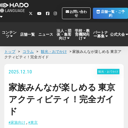
LANGUAGE
お問い合わ
店舗一覧・ご予
せ
約
法人・団
学校・教
コンテン
パートナ
体・集客
育機関向
公式大会
店舗一覧
ニュース
ツ
ー募集
向け
け
トップ
>
コラム
>
観光・おでかけ
> 家族みんなが楽しめる 東京ア
クティビティ！完全ガイド
2025.12.10
観光・おでかけ
家族みんなが楽しめる 東京
アクティビティ！完全ガイ
ド
#家族向け
,
#東京