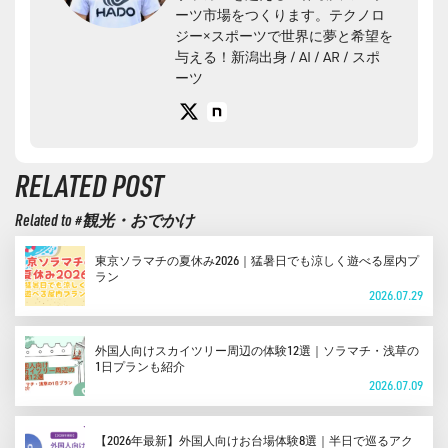
ーツ市場をつくります。テクノロ
ジー×スポーツで世界に夢と希望を
与える！新潟出身 / AI / AR / スポ
ーツ
X
note
RELATED POST
Related to #観光・おでかけ
東京ソラマチの夏休み2026｜猛暑日でも涼しく遊べる屋内プ
ラン
2026.07.29
外国人向けスカイツリー周辺の体験12選｜ソラマチ・浅草の
1日プランも紹介
2026.07.09
【2026年最新】外国人向けお台場体験8選｜半日で巡るアク