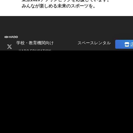
みんなが楽しめる未来のスポーツを。
学校・教育機関向け
スペースレンタル
HADO EDUCATION
ニュース
修学旅行
コラム
ト
校外学習
ストア
会
パートナー募集
社
加盟店オーナー募集
情
店舗物件募集
報
公式大会
採
公式大会
用
大会＆イベント開催情報