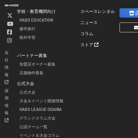
学校・教育機関向け
スペースレンタル
HADO EDUCATION
ニュース
修学旅行
コラム
ト
校外学習
ストア
会
パートナー募集
社
加盟店オーナー募集
情
店舗物件募集
報
公式大会
採
公式大会
用
大会＆イベント開催情報
情
HADO LEAGUE ODAIBA
報
グランドスラム大会
公認チーム一覧
イベント＆大会コラム