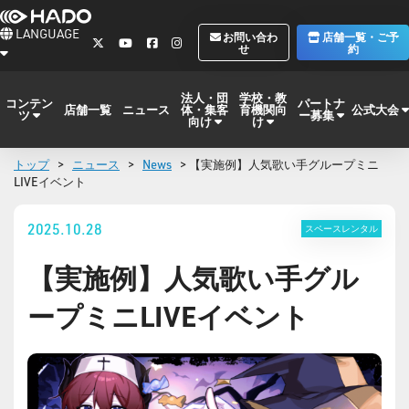
LANGUAGE
お問い合わ
店舗一覧・ご予
せ
約
法人・団
学校・教
コンテン
パートナ
体・集客
育機関向
公式大会
店舗一覧
ニュース
ツ
ー募集
向け
け
トップ
>
ニュース
>
News
> 【実施例】人気歌い手グループミニ
LIVEイベント
2025.10.28
スペースレンタル
【実施例】人気歌い手グル
ープミニLIVEイベント