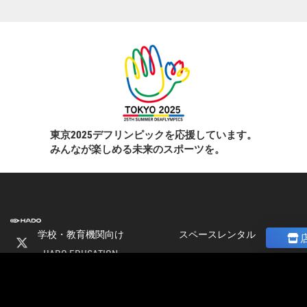
東京2025デフリンピックを応援しています。
みんなが楽しめる未来のスポーツを。
学校・教育機関向け
スペースレンタル
HADO EDUCATION
ニュース
修学旅行
コラム
ト
校外学習