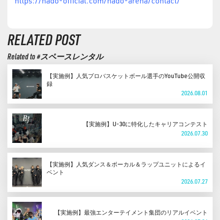
https://hado-official.com/hado-arena/contact/
RELATED POST
Related to #スペースレンタル
【実施例】人気プロバスケットボール選手のYouTube公開収
録
2026.08.01
【実施例】U-30に特化したキャリアコンテスト
2026.07.30
【実施例】人気ダンス＆ボーカル＆ラップユニットによるイ
ベント
2026.07.27
【実施例】最強エンターテイメント集団のリアルイベント