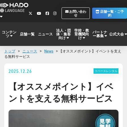
LANGUAGE
お問い合わ
店舗一覧・ご予
せ
約
法人・団
学校・教
コンテン
パートナ
体・集客
育機関向
公式大会
店舗一覧
ニュース
ツ
ー募集
向け
け
トップ
>
ニュース
>
News
> 【オススメポイント】イベントを支え
る無料サービス
2025.12.26
スペースレンタル
【オススメポイント】イベ
ントを支える無料サービス