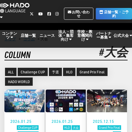
LANGUAGE
お問い合わ
店舗一覧・ご予
せ
約
法人・団
学校・教
コンテン
パートナ
体・集客
育機関向
公式大会
店舗一覧
ニュース
ツ
ー募集
トップ
>
コラム
> 大会
向け
け
#大会
COLUMN
ALL
Challenge CUP
予選
HLO
Grand Prix Final
HADO WORLD
2026.01.25
2026.01.25
2025.12.15
Challenge CUP
HLO
大会
Grand Prix Final