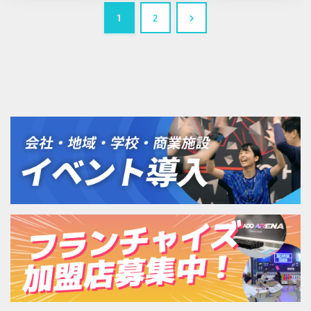
を掴んだの
1
2
は？