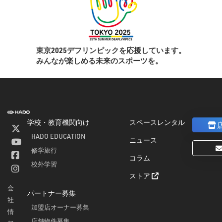
東京2025デフリンピックを応援しています。
みんなが楽しめる未来のスポーツを。
学校・教育機関向け
スペースレンタル
HADO EDUCATION
ニュース
修学旅行
コラム
ト
校外学習
ストア
会
パートナー募集
社
加盟店オーナー募集
情
店舗物件募集