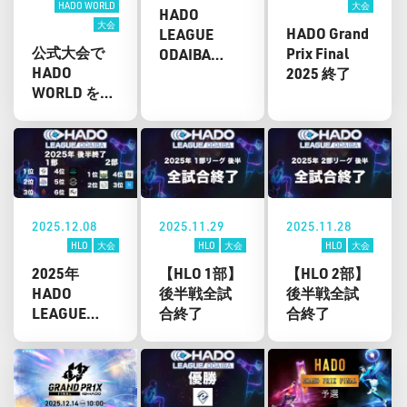
HADO WORLD
大会
HADO
大会
HADO Grand
LEAGUE
公式大会で
Prix Final
ODAIBA
HADO
2025 終了
2026 前半
WORLD を正
（HLO）開幕
式種目とし
て導入！
2025.12.08
2025.11.29
2025.11.28
HLO
大会
HLO
大会
HLO
大会
2025年
【HLO 1部】
【HLO 2部】
HADO
後半戦全試
後半戦全試
LEAGUE
合終了
合終了
ODAIBA 終了