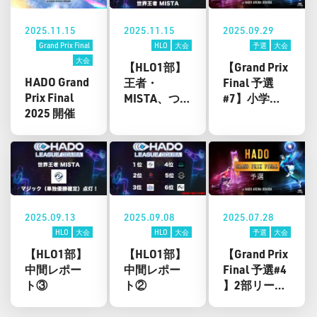
2025.11.15
2025.11.15
2025.09.29
Grand Prix Final
HLO
大会
予選
大会
大会
【HLO1部】
【Grand Prix
HADO Grand
王者・
Final 予選
Prix Final
MISTA、つい
#7】小学生
2025 開催
にリーグ優
チーム「kids
勝へ到達
幕府」が大
躍進！？未
来を変える
一戦に！！
2025.09.13
2025.09.08
2025.07.28
HLO
大会
HLO
大会
予選
大会
【HLO1部】
【HLO1部】
【Grand Prix
中間レポー
中間レポー
Final 予選#4
ト③
ト②
】2部リーグ
の逆襲！下
剋上で頂点