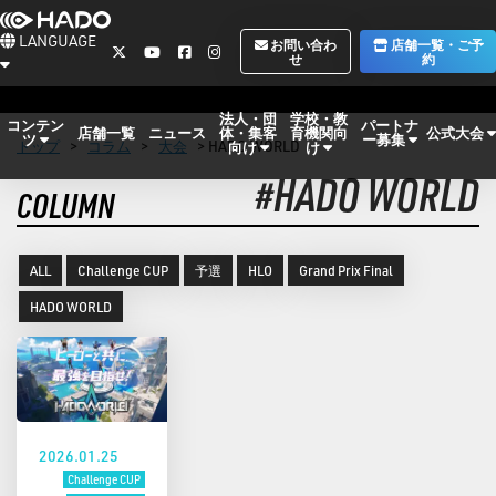
LANGUAGE
お問い合わ
店舗一覧・ご予
せ
約
法人・団
学校・教
コンテン
パートナ
体・集客
育機関向
公式大会
店舗一覧
ニュース
ツ
ー募集
トップ
>
コラム
>
大会
> HADO WORLD
向け
け
#HADO WORLD
COLUMN
ALL
Challenge CUP
予選
HLO
Grand Prix Final
HADO WORLD
2026.01.25
Challenge CUP