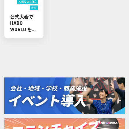
HADO WORLD
大会
公式大会で
HADO
WORLD を正
式種目とし
て導入！