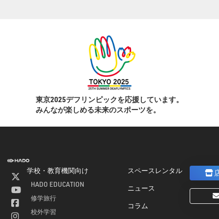
東京2025デフリンピックを応援しています。
みんなが楽しめる未来のスポーツを。
学校・教育機関向け
スペースレンタル
]
HADO EDUCATION
ニュース
修学旅行
コラム
校外学習