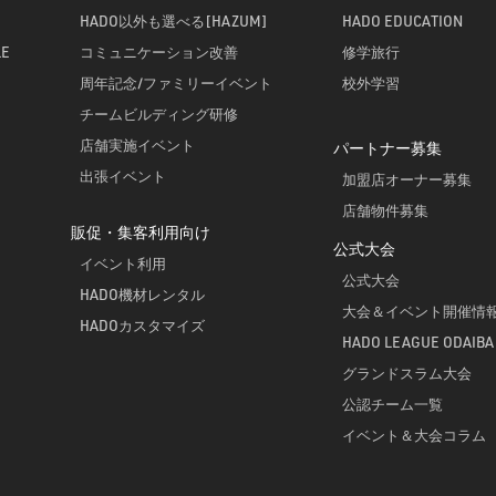
HADO以外も選べる[HAZUM]
HADO EDUCATION
LE
コミュニケーション改善
修学旅行
周年記念/ファミリーイベント
校外学習
チームビルディング研修
店舗実施イベント
パートナー募集
出張イベント
加盟店オーナー募集
店舗物件募集
販促・集客利用向け
公式大会
イベント利用
公式大会
HADO機材レンタル
大会＆イベント開催情
HADOカスタマイズ
HADO LEAGUE ODAIBA
グランドスラム大会
公認チーム一覧
イベント＆大会コラム