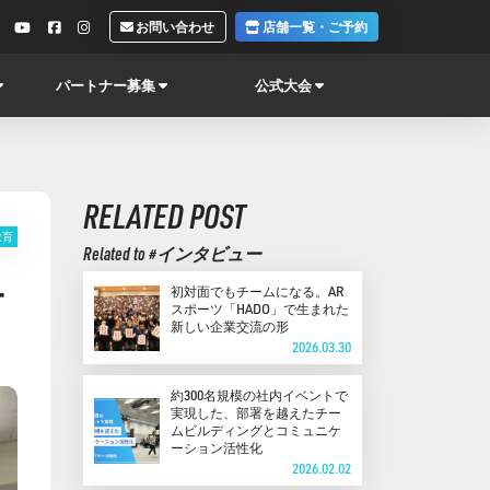
お問い合わせ
店舗一覧・ご予約
パートナー募集
公式大会
RELATED POST
教育
Related to #インタビュー
一
初対面でもチームになる。AR
スポーツ「HADO」で生まれた
新しい企業交流の形
2026.03.30
約300名規模の社内イベントで
実現した、部署を越えたチー
ムビルディングとコミュニケ
ーション活性化
2026.02.02