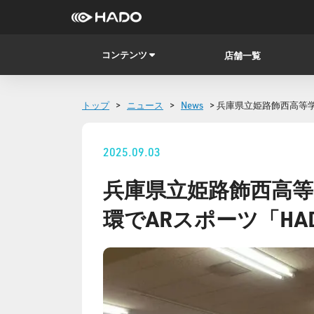
コンテンツ
店舗一覧
トップ
>
ニュース
>
News
> 兵庫県立姫路飾西高等
2025.09.03
兵庫県立姫路飾西高
環でARスポーツ「HA