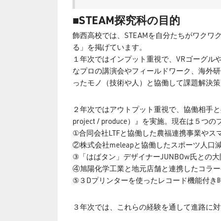
■STEAM探究科の目的
飾西高校では、STEAMを自分たちがワク
る」を掲げています。
１年次ではインプット重視で、VRゴーグル
なプロの講演会やフィールドワーク、海外研
ったモノ（技術や人）と協働して課題解決策を語
２年次ではアウトプット重視で、協働相手と共
project / produce）』を実施。現在
①合同会社LTFと協働した農福連携事業やス
②株式会社meleapと協働したスポーツ人口減
③「はばタン」デザイナーJUNBOw氏との
④旭陽化学工業と地元店舗と連携したコラー
⑤３Dプリンターを使ったレコード機能付き
３年次では、これらの経験を通して進路に対