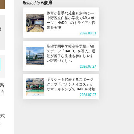
Related to #教育
体育が苦手な児童も夢中に ―
中野区立白桜小学校でARスポ
ーツ「HADO」のトライアル授
業を実施
探
2026.08.03
聖望学園中学校高等学校、AR
スポーツ「HADO」を導入。運
動が苦手な生徒も参加しやす
い環境づくりへ
2026.07.27
ギリシャを代表するスポーツ
クラブ「パナシナイコス」が
文系
サマーキャンプでHADOを体験
が自
2026.07.07
株式
し