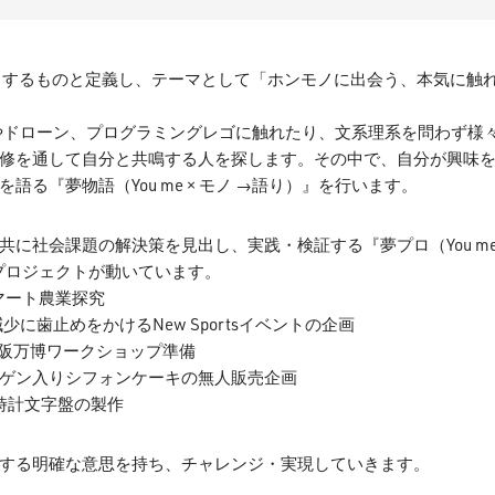
ワクするものと定義し、テーマとして「ホンモノに出会う、本気に触
やドローン、プログラミングレゴに触れたり、文系理系を問わず様
修を通して自分と共鳴する人を探します。その中で、自分が興味
る『夢物語（You me × モノ →語り）』を行います。
に社会課題の解決策を見出し、実践・検証する『夢プロ（You me
は５つのプロジェクトが動いています。
マート農業探究
少に歯止めをかけるNew Sportsイベントの企画
大阪万博ワークショップ準備
ゲン入りシフォンケーキの無人販売企画
時計文字盤の製作
する明確な意思を持ち、チャレンジ・実現していきます。