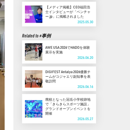
【メディア掲載】CEO福田浩
士インタビューが「ベンチャ
ー.jp」に掲載されました
2025.05.30
Related to #事例
AWE USA 2026でHADOを体験
展示を実施
2026.06.20
DIGIFEST Antalya 2026優勝チ
ームがコジャエリ副知事を表
敬訪問
2026.06.16
廃校となった冠岳小学校跡地
で「きらきらスポーツ施設」
グランドオープンイベントを
開催
2026.05.27