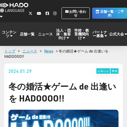
LANGUAGE
お問い合わ
店舗一覧・ご予
せ
約
法人・団
学校・教
コンテン
パートナ
体・集客
育機関向
公式大会
店舗一覧
ニュース
ツ
ー募集
向け
け
トップ
>
ニュース
>
News
> 冬の婚活★ゲーム de 出逢いを
HADOOOO!!
2024.01.29
お知らせ
事例
冬の婚活★ゲーム de 出逢い
を HADOOOO!!