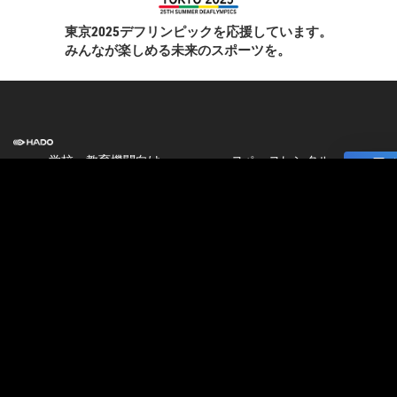
東京2025デフリンピックを応援しています。
みんなが楽しめる未来のスポーツを。
学校・教育機関向け
スペースレンタル
]
HADO EDUCATION
ニュース
修学旅行
コラム
校外学習
ストア
パートナー募集
会
加盟店オーナー募集
社
店舗物件募集
情
報
公式大会
公式大会
採
大会＆イベント開催情報