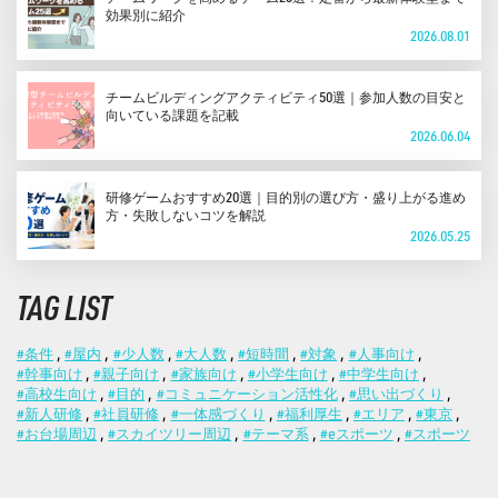
効果別に紹介
2026.08.01
チームビルディングアクティビティ50選｜参加人数の目安と
向いている課題を記載
2026.06.04
研修ゲームおすすめ20選｜目的別の選び方・盛り上がる進め
方・失敗しないコツを解説
2026.05.25
TAG LIST
#条件
,
#屋内
,
#少人数
,
#大人数
,
#短時間
,
#対象
,
#人事向け
,
#幹事向け
,
#親子向け
,
#家族向け
,
#小学生向け
,
#中学生向け
,
#高校生向け
,
#目的
,
#コミュニケーション活性化
,
#思い出づくり
,
#新人研修
,
#社員研修
,
#一体感づくり
,
#福利厚生
,
#エリア
,
#東京
,
#お台場周辺
,
#スカイツリー周辺
,
#テーマ系
,
#eスポーツ
,
#スポーツ