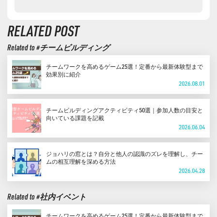
X
note
RELATED POST
Related to #チームビルディング
チームワークを高めるゲーム25選！定番から最新体験型まで
効果別に紹介
2026.08.01
チームビルディングアクティビティ50選｜参加人数の目安と
向いている課題を記載
2026.06.04
ジョハリの窓とは？自分と他人の認識のズレを理解し、チー
ムの相互理解を深める方法
2026.04.28
Related to #社内イベント
チームワークを高めるゲーム25選！定番から最新体験型まで