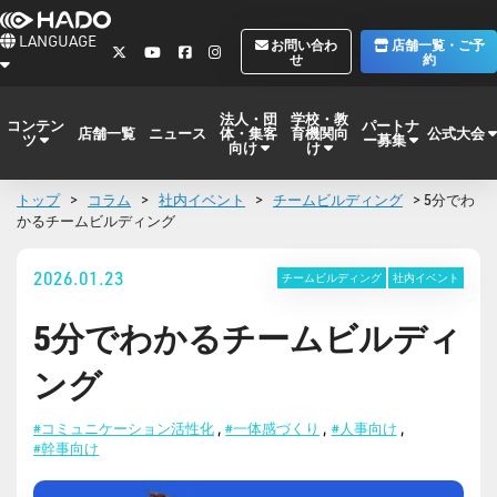
LANGUAGE
お問い合わ
店舗一覧・ご予
せ
約
法人・団
学校・教
コンテン
パートナ
体・集客
育機関向
公式大会
店舗一覧
ニュース
ツ
ー募集
向け
け
トップ
>
コラム
>
社内イベント
>
チームビルディング
> 5分でわ
かるチームビルディング
2026.01.23
チームビルディング
社内イベント
5分でわかるチームビルディ
ング
#コミュニケーション活性化
,
#一体感づくり
,
#人事向け
,
#幹事向け