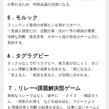
が変わるため、作戦会議が活発になる。
5
．モルック
フィンランド発祥の木製ピンを倒すスポーツ。
一見個人競技だが、点数計算・次の一手の相談が重要。
冷静な判断、状況共有、サポート役の存在がチーム力に
直結する。
6
．タグラグビー
タックルなしで行うラグビー。体力差が出にくく、ポジ
ション理解と連携が成果を左右する。「前に出る人」
「支える人」「状況を見る人」が自然に分かれる。
７．リレー×課題解決型ゲーム
単純なリレーではなく、途中に ・クイズ ・相談タイ
ム ・役割入れ替え などを組み込む。スピードより
も 情報共有と判断 が結果を左右し、仕事に近いチームビ