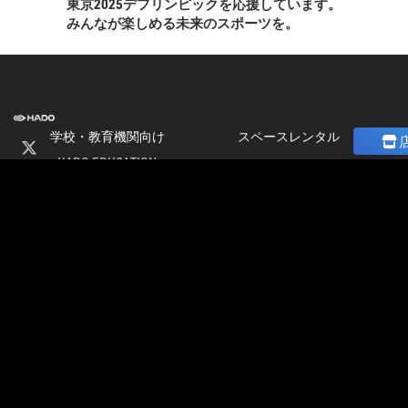
東京2025デフリンピックを応援しています。
みんなが楽しめる未来のスポーツを。
学校・教育機関向け
スペースレンタル
HADO EDUCATION
ニュース
修学旅行
コラム
ト
校外学習
ストア
会
パートナー募集
社
加盟店オーナー募集
情
店舗物件募集
報
公式大会
採
公式大会
用
大会＆イベント開催情報