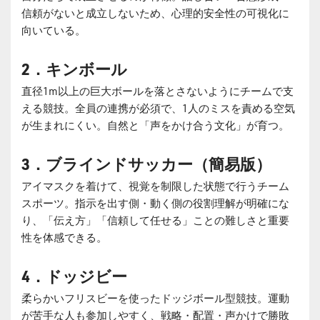
信頼がないと成立しないため、心理的安全性の可視化に
向いている。
2
．キンボール
直径1m以上の巨大ボールを落とさないようにチームで支
える競技。全員の連携が必須で、1人のミスを責める空気
が生まれにくい。自然と「声をかけ合う文化」が育つ。
3
．ブラインドサッカー（簡易版）
アイマスクを着けて、視覚を制限した状態で行うチーム
スポーツ。指示を出す側・動く側の役割理解が明確にな
り、「伝え方」「信頼して任せる」ことの難しさと重要
性を体感できる。
4
．ドッジビー
柔らかいフリスビーを使ったドッジボール型競技。運動
が苦手な人も参加しやすく、戦略・配置・声かけで勝敗