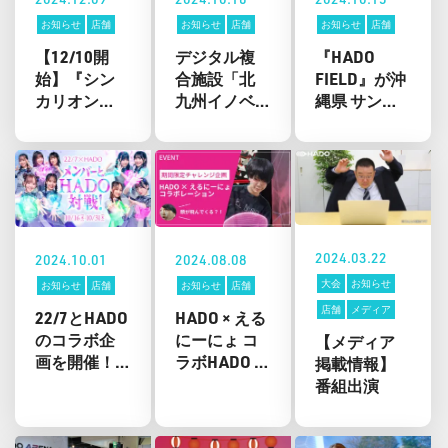
お知らせ
店舗
お知らせ
店舗
お知らせ
店舗
【12/10開
デジタル複
『HADO
始】『シン
合施設「北
FIELD』が沖
カリオン
九州イノベ
縄県 サンエ
CW』とのコ
ーションセ
ー浦添西海
ラボが開催
ンター」に
岸PARCO
決定！シン
話題の最新
CITYにオー
カリオンと
ARスポーツ
プン！
一緒にARバ
「HADO（ハ
トル！
ドー）」導
入決定！
2024.03.22
2024.10.01
2024.08.08
大会
お知らせ
お知らせ
店舗
お知らせ
店舗
店舗
メディア
22/7とHADO
HADO × える
のコラボ企
にーにょ コ
【メディア
画を開催！
ラボHADO ＆
掲載情報】
メンバーと
キャンペー
番組出演
一緒にHADO
ン開催！
で対戦！