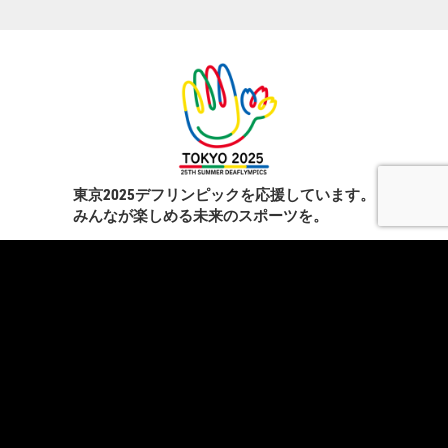
東京2025デフリンピックを応援しています。
みんなが楽しめる未来のスポーツを。
学校・教育機関向け
スペースレンタル
HADO EDUCATION
ニュース
修学旅行
コラム
ト
校外学習
ストア