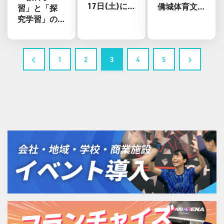
17日(土)に
僑城体育文
習」と「探
開催決定！
化センター
究学習」の
に旗艦2号店
間をHADOで
「HADO
つなぐ。 自
ARENA 南山
分の学びを
1
2
3
4
5
華僑城館」
デザインで
がオープ
きる子ども
ン！
たちを育て
る