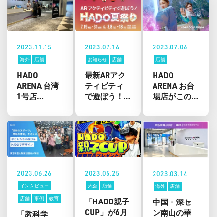
2023.11.15
2023.07.16
2023.07.06
海外
店舗
お知らせ
店舗
店舗
HADO
最新ARアク
HADO
ARENA 台湾
ティビティ
ARENA お台
1号店
で遊ぼう！
場店がこの
【HADO
「HADO夏祭
夏生まれ変
ARENA
り」アクア
わる！ すべ
TAICHUNG】
シティお台
てのクラス
がオープ
場で開催
がメンバー
ン！
中！
シップ制で
自由に受講
可能に！
2023.06.26
2023.05.25
2023.03.14
インタビュー
大会
店舗
海外
店舗
店舗
事例
教育
「HADO親子
中国・深セ
CUP」が6月
ン南山の華
「教科学