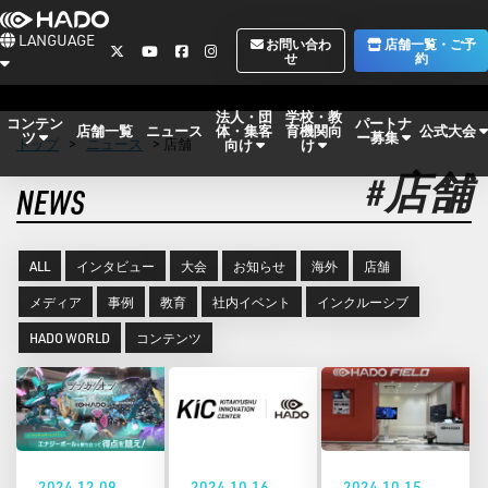
LANGUAGE
お問い合わ
店舗一覧・ご予
せ
約
法人・団
学校・教
コンテン
パートナ
体・集客
育機関向
公式大会
店舗一覧
ニュース
ツ
ー募集
トップ
>
ニュース
> 店舗
向け
け
#店舗
NEWS
ALL
インタビュー
大会
お知らせ
海外
店舗
メディア
事例
教育
社内イベント
インクルーシブ
HADO WORLD
コンテンツ
2024.12.09
2024.10.16
2024.10.15